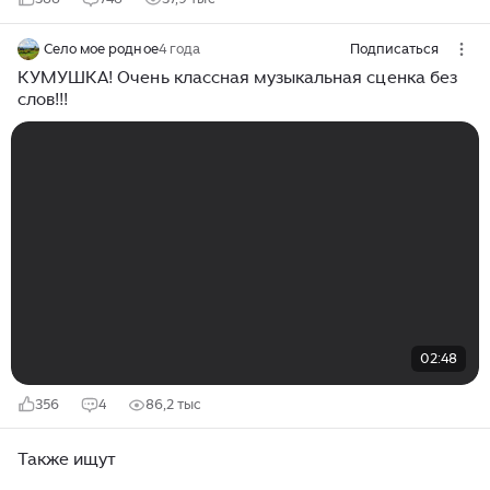
Село мое родное
4 года
Подписаться
КУМУШКА! Очень классная музыкальная сценка без
слов!!!
02:48
356
4
86,2 тыс
Также ищут