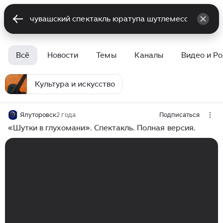
Всё
Новости
Темы
Каналы
Видео и Р
Культура и искусство
Ялуторовск
2 года
Подписаться
«Шутки в глухомани». Спектакль. Полная версия.