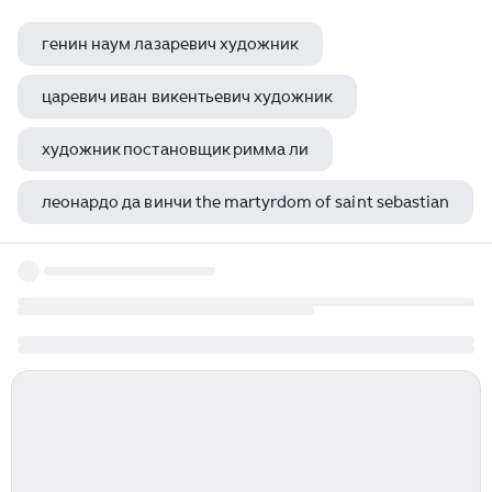
генин наум лазаревич художник
царевич иван викентьевич художник
художник постановщик римма ли
леонардо да винчи the martyrdom of saint sebastian
цветиков алексей иванович художник