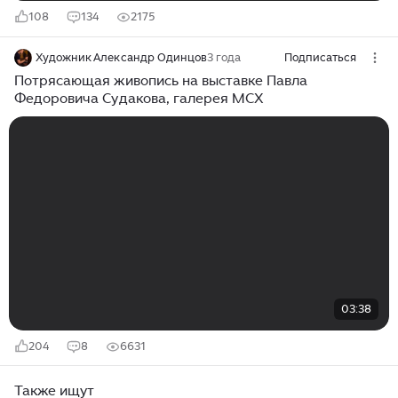
108
134
2175
Художник Александр Одинцов
3 года
Подписаться
Потрясающая живопись на выставке Павла
Федоровича Судакова, галерея МСХ
03:38
204
8
6631
Также ищут