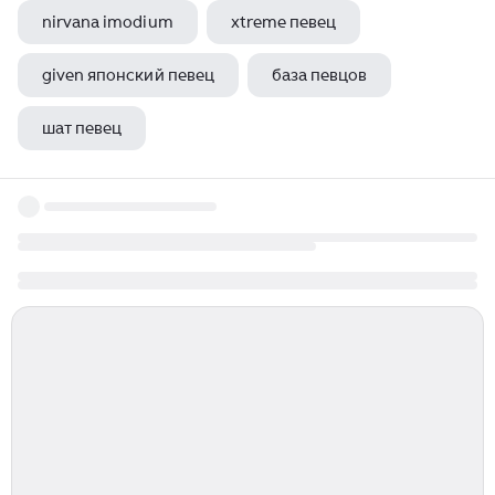
nirvana imodium
xtreme певец
given японский певец
база певцов
шат певец