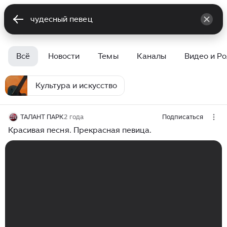
Всё
Новости
Темы
Каналы
Видео и Р
Культура и искусство
ТАЛАНТ ПАРК
2 года
Подписаться
Красивая песня. Прекрасная певица.