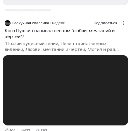
Нескучная классика
2 недели
Подписаться
Кого Пушкин называл певцом "любви, мечтаний и
чертей"?
"Поэзии чудесный гений, Певец таинственных
видений, Любви, мечтаний и чертей, Могил и рая
верный житель И музы ветреной моей Наперсник,
пестун и хранитель!.." Помните этот отрывок из поэмы
"Руслан и Людмила" А.С. Пушкина? Кого же классик
называет "певцом таинственных видений, любви,
мечтаний и чертей", а также "хранителем его
ветреной музы"? В следующем отрывке Александр
Сергеевич переходит к пересказу интересной
истории: "Друзья мои, вы все слыхали, / Как бесу в
древни дни злодей / Предал сперва себя с печали, / А
там и души дочерей...
101
27
363