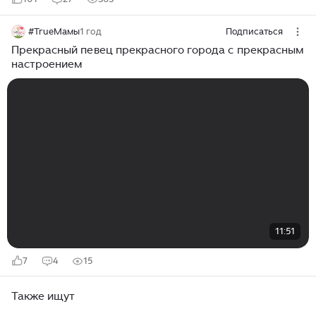
#TrueМамы
1 год
Подписаться
Прекрасный певец прекрасного города с прекрасным
настроением
11:51
7
4
15
Также ищут