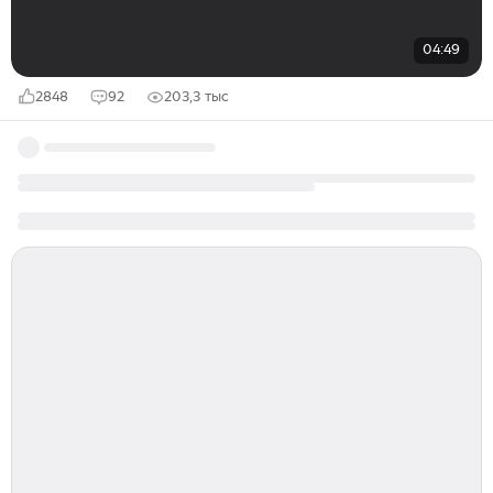
04:49
2848
92
203,3 тыс