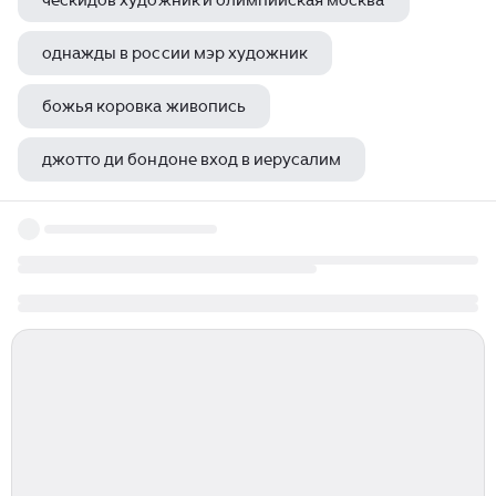
ческидов художник и олимпийская москва
однажды в россии мэр художник
божья коровка живопись
джотто ди бондоне вход в иерусалим
чувашские художники и их картины известные