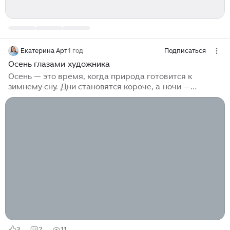
Екатерина Арт
1 год
Подписаться
Осень глазами художника
Осень — это время, когда природа готовится к
зимнему сну. Дни становятся короче, а ночи —
длиннее. Небо часто заволакивают серые тучи. Но
даже в этой унылой картине есть своя прелесть.
Листва на деревьях меняет свой цвет с зеленого на
желтый, оранжевый и красный. Она опадает на
землю, создавая пестрый ковер из ярких красок.
Воздух становится прохладнее, а ветер приносит с
собой первые признаки зимы. Многие люди любят
осень за ее красоту и разнообразие. Это время, когда
можно насладиться последними теплыми деньками
перед наступлением холодов...
3
2
11