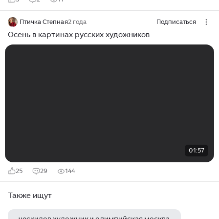
Птичка Степная
2 года
Подписаться
Осень в картинах русских художников
01:57
25
29
144
Также ищут