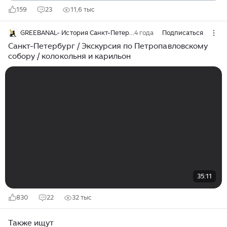
159
23
11,6 тыс
GREEBANAL- История Санкт-Петербурга
4 года
Подписаться
Санкт-Петербург / Экскурсия по Петропавловскому
собору / колокольня и карильон
35:11
830
22
32 тыс
Также ищут