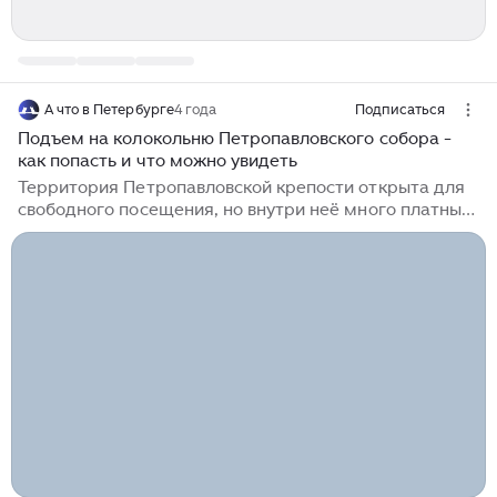
А что в Петербурге
4 года
Подписаться
Подъем на колокольню Петропавловского собора -
как попасть и что можно увидеть
Территория Петропавловской крепости открыта для
свободного посещения, но внутри неё много платных
музейных комплексов, на обход которых потребуется
несколько дней. Сегодня расскажу об экскурсии на
один из самых интересных объектов - Колокольню
Петропавловского собора. Проводят её сотрудники
музея и называется она "Три века над городом". Как
попасть на колокольню Как оказалось, попасть туда
не так-то просто. В отличии от других смотровых
площадок Петербурга, где потоковая система и
прийти можно в...