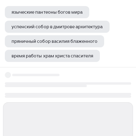
языческие пантеоны богов мира
успенский собор в дмитрове архитектура
пряничный собор василия блаженного
время работы храм христа спасителя
известнейшая самозванка погибшая в новодевичьем монастыре