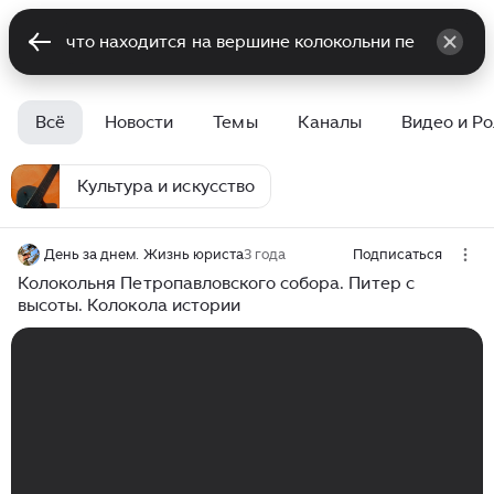
Всё
Новости
Темы
Каналы
Видео и Р
Культура и искусство
День за днем. Жизнь юриста
3 года
Подписаться
Колокольня Петропавловского собора. Питер с
высоты. Колокола истории