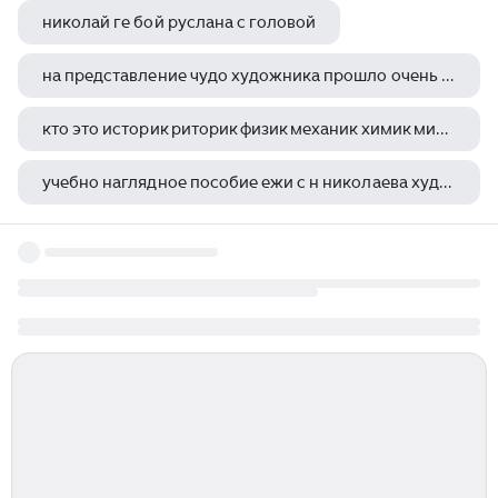
николай ге бой руслана с головой
на представление чудо художника прошло очень много народу
кто это историк риторик физик механик химик минералог художник и стихотворец
учебно наглядное пособие ежи с н николаева художник м ю алексеев
чизвик хаус 1723 1729 ричард бойл