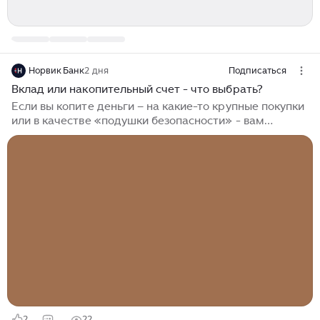
Норвик Банк
2 дня
Подписаться
Вклад или накопительный счет - что выбрать?
Если вы копите деньги – на какие-то крупные покупки
или в качестве «подушки безопасности» - вам
неизбежно будет нужно защитить их от инфляции.
Если вы перешли от накоплений к инвестициям, для
вас будет еще важна максимальная доходность.
Поговорим о том, какие сберегательные инструменты
выбрать летом 2026. Плавному снижению ключевой
ставки исполнилось уже больше года. В конце июля
Центральный банк понизил ее в очередной раз, уже
до 14% годовых. Ключевая ставка определяет
стоимость денег в экономике, поэтому ставки по
вкладам и кредитам тоже следуют за ее движением...
2
22