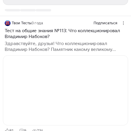
Твои Тесты
3 года
Подписаться
Тест на общие знания №113: Что коллекционировал
Владимир Набоков?
Здравствуйте, друзья! Что коллекционировал
Владимир Набоков? Памятник какому великому
князю изображён на тысячерублёвой банкноте РФ? А
что означает выражение «Дамоклов меч»? Готовы к
проверке своих знаний? Просьба поставить
"нравится", если было интересно и/или вы узнали что-
то новое...
81
9
734