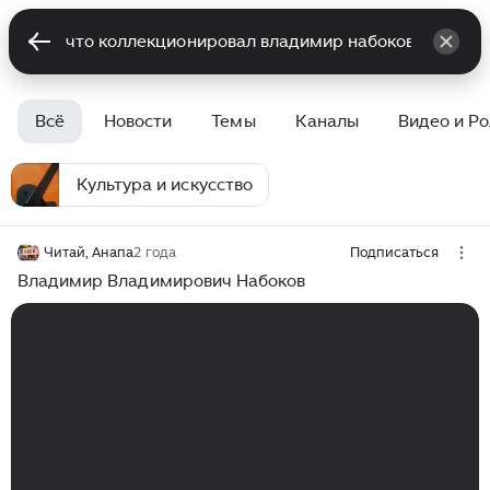
Всё
Новости
Темы
Каналы
Видео и Р
Культура и искусство
Читай, Анапа
2 года
Подписаться
Владимир Владимирович Набоков