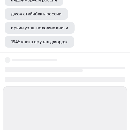
андре моруа и россия
джон стейнбек в россии
ирвин уэлш похожие книги
1945 книга оруэлл джордж
евтушенко евгений быть великими