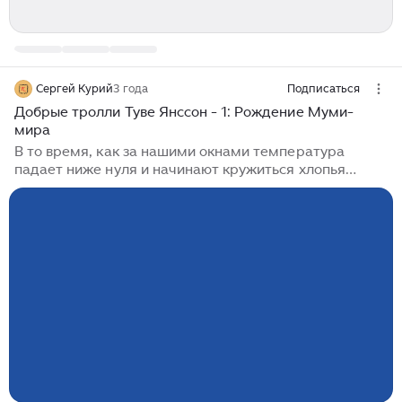
Сергей Курий
3 года
Подписаться
Добрые тролли Туве Янссон - 1: Рождение Муми-
мира
В то время, как за нашими окнами температура
падает ниже нуля и начинают кружиться хлопья
снега, вместе с медведями, ёжиками и сусликами, в
спячку впадает целое семейство сказочных существ.
В чудесной далекой долине, набив свои животики
сосновой хвоей, мирно дремлют Муми-тролли –
дивные литературные создания финской
писательницы Туве Янссон. И, хотя их родной язык –
шведский (Янссон принадлежала к
шведскоговорящему меньшинству), а шведов финны
слегка недолюбливают – всё это не помешало стать
Муми-троллям...