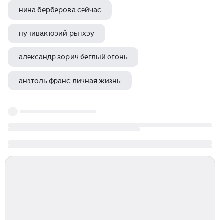
нина берберова сейчас
нунивак юрий рытхэу
александр зорич беглый огонь
анатоль франс личная жизнь
михаил сергеевич катков