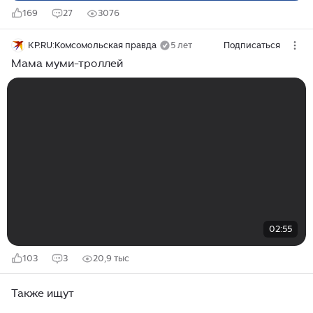
169
27
3076
KP.RU:Комсомольская правда
5 лет
Подписаться
Мама муми-троллей
02:55
103
3
20,9 тыс
Также ищут