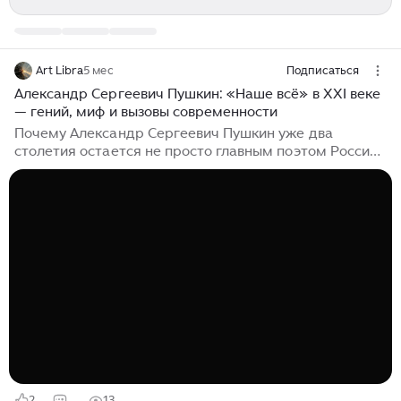
Art Libra
5 мес
Подписаться
Александр Сергеевич Пушкин: «Наше всё» в XXI веке
— гений, миф и вызовы современности
Почему Александр Сергеевич Пушкин уже два
столетия остается не просто главным поэтом России,
а фундаментальной частью ее культурного кода?
Существует мнение, что «Пушкин — наше всё» давно
превратилась в расхожую истину. Но в стремительно
меняющемся мире цифровых технологий,
искусственного интеллекта и глобальных
коммуникаций эта истина требует постоянного
переосмысления. Сегодня мы воспринимаем
Пушкина не как бронзовый памятник из школьной
программы, а как живого собеседника. Новейшие
научные исследования...
2
13