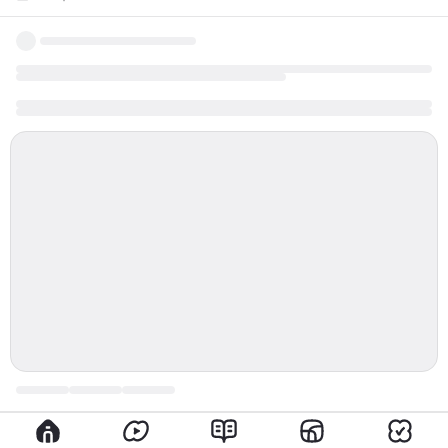
родился 26 мая 1799 года в Москве в семье
дворянина. Его отец был потомственным
аристократом, а мать - внучкой Ганнибала,
африканского представителя российской знати. С
детства Пушкин проявлял необычайный талант к
литературным творческим поискам. Он начал писать
стихи в раннем возрасте и уже в 15 лет его первые
стихотворения были опубликованы. Ранние работы
Пушкина...