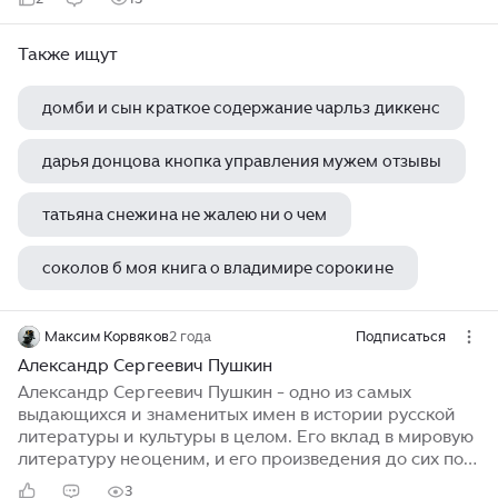
Также ищут
домби и сын краткое содержание чарльз диккенс
дарья донцова кнопка управления мужем отзывы
татьяна снежина не жалею ни о чем
соколов б моя книга о владимире сорокине
тарас шевченко ? мертвим ? живим ? ненародженим
Максим Корвяков
2 года
Подписаться
Александр Сергеевич Пушкин
Александр Сергеевич Пушкин - одно из самых
выдающихся и знаменитых имен в истории русской
литературы и культуры в целом. Его вклад в мировую
литературу неоценим, и его произведения до сих пор
остаются популярными и актуальными. Пушкин
3