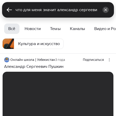
Всё
Новости
Темы
Каналы
Видео и Р
Культура и искусство
Онлайн школа | Узбекистан
3 года
Подписаться
Александр Сергеевич Пушкин