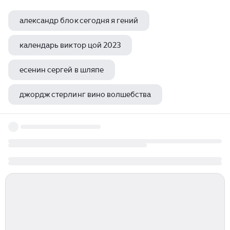
александр блок сегодня я гений
календарь виктор цой 2023
есенин сергей в шляпе
джордж стерлинг вино волшебства
очи черные погоня владимир высоцкий