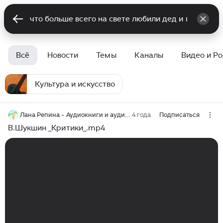
Всё
Новости
Темы
Каналы
Видео и Р
Культура и искусство
Лана Репина - Аудиокниги и аудиоучебники
4 года
Подписаться
В.Шукшин _Критики_.mp4