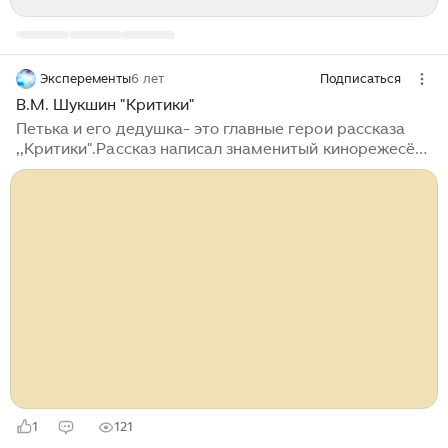
Эксперементы
6 лет
Подписаться
В.М. Шукшин "Критики"
Петька и его дедушка- это главные герои рассказа
,,Критики".Рассказ написал знаменитый кинорежесёр-
Василий Макарович Шукшин. По названию можно
понять, что герои критикуют что-то. Да, это правда. В
рассказе говорится о Пете и дедушке Пети, которые
любят ходить в кино, а потом критиковать его. Дед и
Петя так любили ходить в кино, что тратили на него
почти всю пенсию.Из-за плохого слуха, дедушки с
Петькой приходилось садиться в первый ряд. Иногда
он читал по губам актёров, поэтому смеялся там где
все спокойно смотрят фильм...
1
121