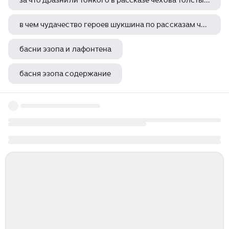
за что дразнили тонкого в рассказе чехова толстый и тонкий
в чем чудачество героев шукшина по рассказам чудик и миль пардон мадам
басни эзопа и лафонтена
басня эзопа содержание
литрес довлатов заповедник