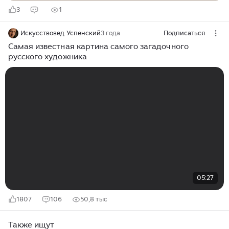
3
1
Искусствовед Успенский
3 года
Подписаться
Самая известная картина самого загадочного
русского художника
05:27
1807
106
50,8 тыс
Также ищут