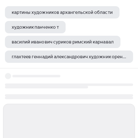
картины художников архангельской области
художник панченко т
василий иванович суриков римский карнавал
глахтеев геннадий александрович художник оренбург
скорикова ольга афанасьевна художник якутск