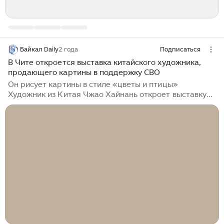
Байкал Daily
2 года
Подписаться
В Чите откроется выставка китайского художника,
продающего картины в поддержку СВО
Он рисует картины в стиле «цветы и птицы»
Художник из Китая Чжао Хайнань откроет выставку
своих работ 17 августа в Забайкальском
художественном музее города Читы. - Картины
художника рассказывают о любви к природе. И это
неудивительно. Мастер проживает в одном из
живописнейших мест Китая – провинции Хунань.
Именно здесь, в национальном парке, находятся
сказочные парящие горы, ставшие прототипом
ландшафтов планеты Пандора в знаменитом фильме
«Аватар», - сообщается в аннотации к выставке.
Гости выставки...