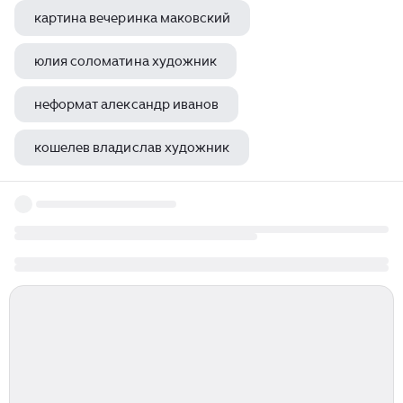
картина вечеринка маковский
юлия соломатина художник
неформат александр иванов
кошелев владислав художник
багдасарян рафаэль оганесович