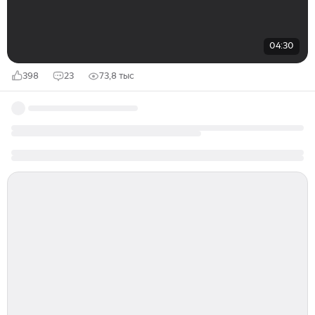
04:30
398
23
73,8 тыс