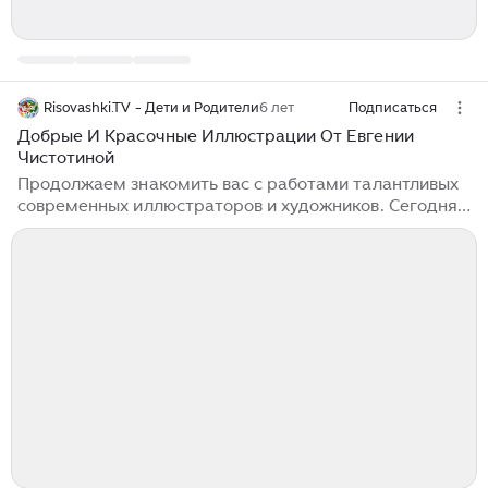
Risovashki.TV - Дети и Родители
6 лет
Подписаться
Добрые И Красочные Иллюстрации От Евгении
Чистотиной
Продолжаем знакомить вас с работами талантливых
современных иллюстраторов и художников. Сегодня
расскажем о Евгении Чистотиной. Евгения
Александровна Чистотина (Чістотіна Євгенія
Олександрівна, 31 июля 1989 г.) родом из Харькова,
Украина. Создаёт очень душевные и красивые
иллюстрации для детей, в том числе по известным
сказкам, рисует милые открытки. В 2016 году
художница представила свои иллюстрации к книгам
«Приключения Алисы в Стране Чудес» и
«Кентервильское привидение» на книжном
фестивале «Kharkiv BookFest — 2016»...