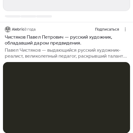
Alebrio
3 года
Подписаться
​Чистяков Павел Петрович — русский художник,
обладавший даром предвидения.
Павел Чистяков — выдающийся русский художник-
реалист, великолепный педагог, раскрывший таланты
гениальных живописцев, эксперт исторической и
портретной живописи появился на свет в небольшом
селе Тверской губернии. Число его работ невелико, и
все же наследие заслуживает внимания. Смыслом
собственной жизни талантливый художник считал
педагогическую работу. Он долгие годы передавал
знания в Императорской Академии художеств,
разработав уникальную методику обучения. Его
учениками были Илья Репин, Виктор Васнецов,
Василий Суриков, Михаил Врубель, Валентин Серов,
Василий Поленов...