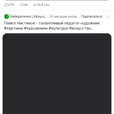
2151
46
19,8 тыс
(Не)критично | Искусство и культура
10 месяцев назад
Подписаться
Павел Чистяков - талантливый педагог-художник
#картины #художники #культура #искусство
#живопись #творчество #искусствовед