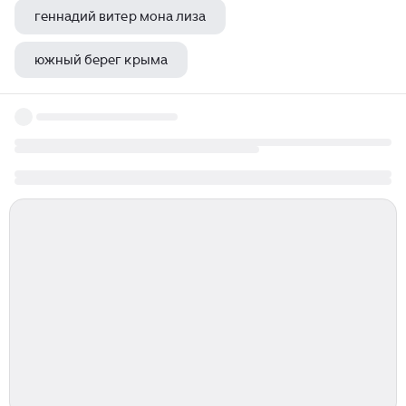
геннадий витер мона лиза
южный берег крыма
исаак ильич левитан озеро