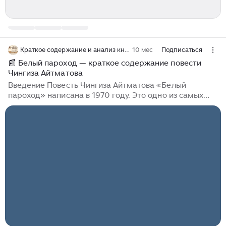
Краткое содержание и анализ книг по главам
10 мес
Подписаться
📰 Белый пароход — краткое содержание повести
Чингиза Айтматова
Введение Повесть Чингиза Айтматова «Белый
пароход» написана в 1970 году. Это одно из самых
пронзительных произведений писателя, в котором
сочетаются реальность и миф, детская мечта и
жестокий мир взрослых. Автор исследует вечные
темы — нравственность, судьбу «маленького
человека», утрату духовных ценностей и связь
человека с природой. Повесть стала знаковой для
советской и мировой литературы, а её символический
образ белого парохода вошёл в культуру как
метафора мечты и надежды. О чём повесть
Произведение рассказывает о мальчике-сироте,
который живёт в горах с дедом-лесником...