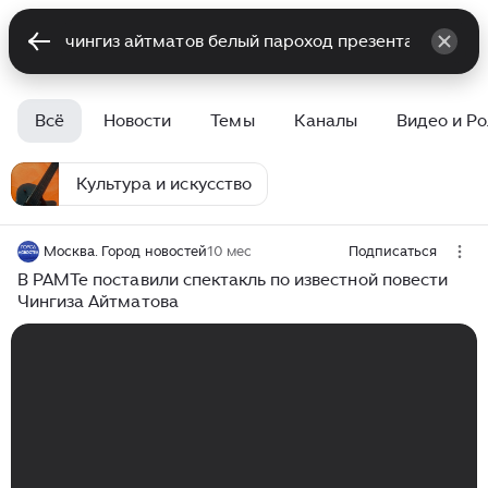
Всё
Новости
Темы
Каналы
Видео и Р
Культура и искусство
Москва. Город новостей
10 мес
Подписаться
В РАМТе поставили спектакль по известной повести
Чингиза Айтматова