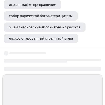
игра по кафке превращение
собор парижской богоматери цитаты
о чем антоновские яблоки бунина рассказ
лесков очарованный странник 7 глава
унесенные ветром маргарет митчелл сколько томов