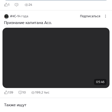
1
24
АЧС-1
4 года
Подписаться
Признание капитана Асо.
05:46
139
10
199,2 тыс
Также ищут