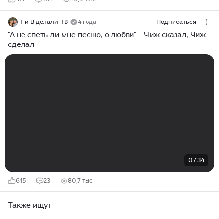
Т и В делали ТВ
4 года
Подписаться
"А не спеть ли мне песню, о любви" - Чиж сказал, Чиж
сделал
07:34
615
23
80,7 тыс
Также ищут