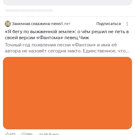
Замочная скважина-news
5 лет
Подписаться
«Я бегу по выжженной земле»: о чём решил не петь в
своей версии «Фантома» певец Чиж
Точный год появления песни «Фантом» и имя её
автора не назовёт сегодня никто. Единственное, что
можно сказать точно: стихи родились где-то в конце
1960-х - начале 1970-х, по следам известных событий
во Вьетнаме...
471
184
46,9 тыс