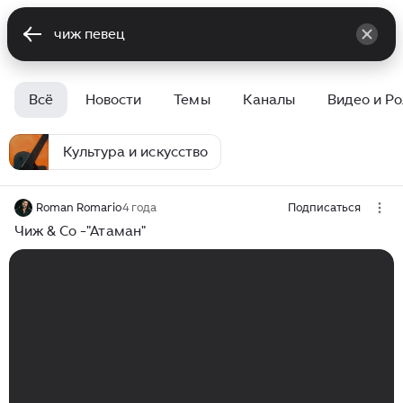
Всё
Новости
Темы
Каналы
Видео и Р
Культура и искусство
Roman Romario
4 года
Подписаться
Чиж & Co -"Атаман"