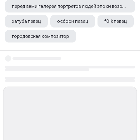
перед вами галерея портретов людей эпохи возрождения внимательно рассмотрите их письменно ответьте
хатуба певец
осборн певец
f0lk певец
городовская композитор