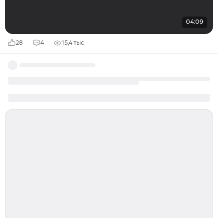
04:09
28
4
15,4 тыс