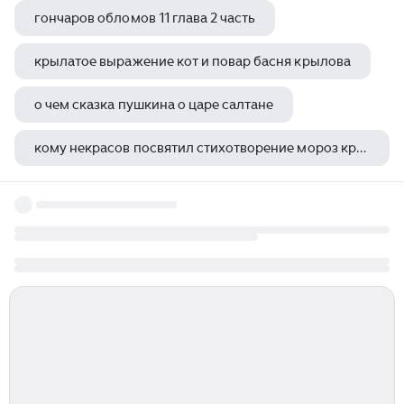
гончаров обломов 11 глава 2 часть
крылатое выражение кот и повар басня крылова
о чем сказка пушкина о царе салтане
кому некрасов посвятил стихотворение мороз красный нос
где видели призрак главного героя в конце повести шинель гоголь