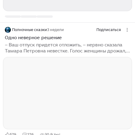
Полночные сказки
3 недели
Подписаться
Одно неверное решение
– Ваш отпуск придется отложить, – нервно сказала
Тамара Петровна невестке. Голос женщины дрожал,
словно она вот-вот была готова расплакаться. – Дима
в больнице. Он попал в аварию, мне только что
звонили из больницы. У Юли чуть телефон из рук не
выпал, когда она услышала эту новость. Как так
получилось, что Дима попал в аварию? Он что, не
справился с управлением? Так выходит, он не
обманывал, когда говорил, что у него болит голова и
он плохо себя чувствует? А она ему не поверила и
настояла на срочной поездке в магазин… А ведь
покупать ничего так прям срочно было не нужно...
579
276
30,9 тыс