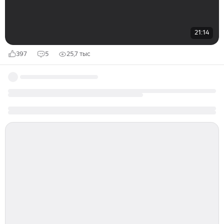
21:14
397
5
25,7 тыс