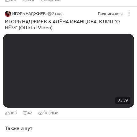
ИГОРЬ НАДЖИЕВ
2 года
Подписаться
ИГОРЬ НАДЖИЕВ & АЛЁНА ИВАНЦОВА. КЛИП "О
НЁМ" (Official Video)
03:39
363
42
10,3 тыс
Также ищут