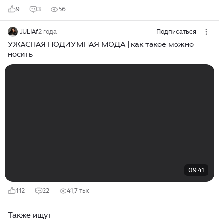
9
3
56
JULIAf
2 года
Подписаться
УЖАСНАЯ ПОДИУМНАЯ МОДА | как такое можно
носить
09:41
112
22
41,7 тыс
Также ищут