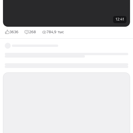
12:41
3636
268
784,9 тыс