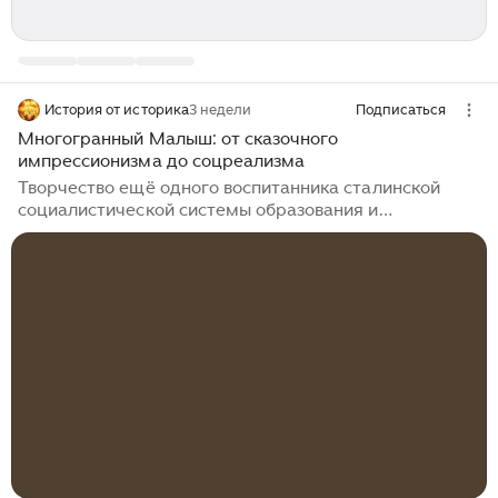
История от историка
3 недели
Подписаться
Многогранный Малыш: от сказочного
импрессионизма до соцреализма
Творчество ещё одного воспитанника сталинской
социалистической системы образования и
гениального выпускника живописного факультета
Одесского художественного института (1934)
Гавриила Кондратьевича Малыша (1907—1998) —
сочное, мощное и яркое цвето-световое пятно в
художественной летописи истории СССР и мировой
изобразительной культуре. Гавриил Малыш вскоре
после получения диплома художника перехал в
Ленинград (1935), работал ведущим художником
Государственного Ленинградского музея
реконструкции сельского...