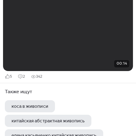
00:14
5
2
342
Также ищут
коса в живописи
китайская абстрактная живопись
елена касьяненко китайская живопись