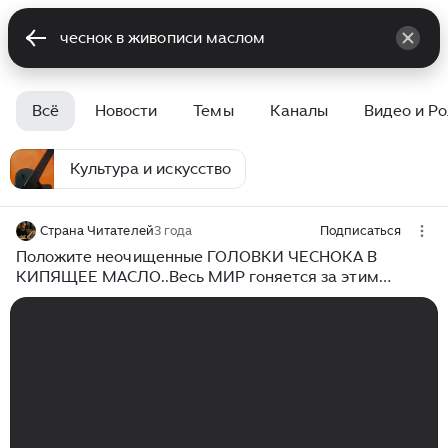
Всё
Новости
Темы
Каналы
Видео и Р
Культура и искусство
Страна Читателей
3 года
Подписаться
Положите неочищенные ГОЛОВКИ ЧЕСНОКА В
КИПЯЩЕЕ МАСЛО..Весь МИР гоняется за этим
рецептом! Вы побежите за ЧЕСНОКОМ, когда
посмотрите это!