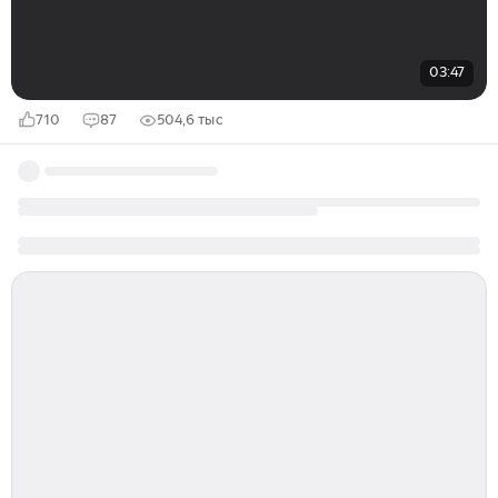
03:47
710
87
504,6 тыс