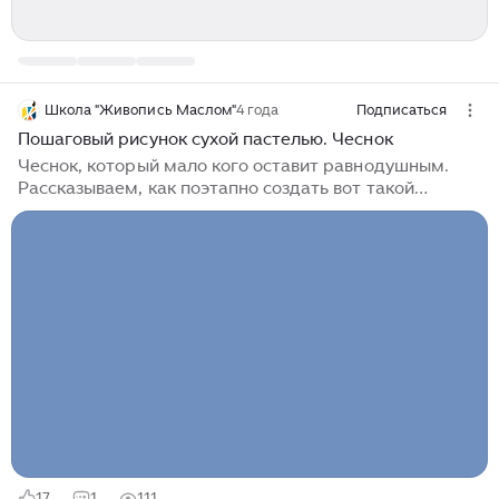
Школа "Живопись Маслом"
4 года
Подписаться
Пошаговый рисунок сухой пастелью. Чеснок
Чеснок, который мало кого оставит равнодушным.
Рассказываем, как поэтапно создать вот такой
рисунок сухой пастелью. Смотрите инструкцию. Шаг
1. Делаем набросок лёгкими линиями светлым
карандашом или мелком (Бумагу специально лучше
выбрать потемнее, чтобы наш готовый рисунок
смотрелся контрастнее и не сливался с фоном). Шаг
2. «Заливаем» наш чеснок и падающие тени
основными цветом, игнорируя детали. Шаг 3.
Растушёвываем пальцем пигмент до однородного
пятна, постепенно добавляем дополнительные
оттенки, чтобы сделать тени и рефлексы на чесноке,
и придать ему объём...
17
1
111