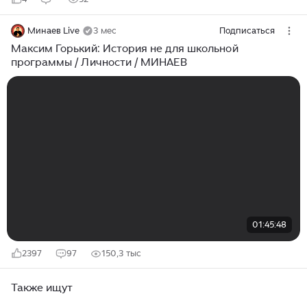
Минаев Live
3 мес
Подписаться
Максим Горький: История не для школьной
программы / Личности / МИНАЕВ
01:45:48
2397
97
150,3 тыс
Также ищут