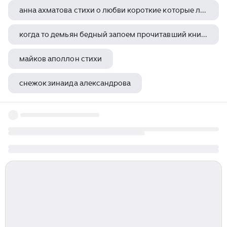
анна ахматова стихи о любви короткие которые легко учатся
когда то демьян бедный запоем прочитавший книгу сказок бажова принял
майков аполлон стихи
снежок зинаида александрова
елена благинина бабушка забота