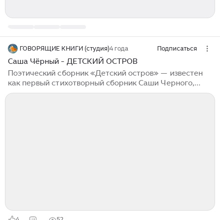
ГОВОРЯЩИЕ КНИГИ (студия)
4 года
Подписаться
Саша Чёрный - ДЕТСКИЙ ОСТРОВ
Поэтический сборник «Детский остров» — известен
как первый стихотворный сборник Саши Черного,
вышедший не на родине, а за рубежом, в эмиграции.
В него поэт включил некоторые из ранее
печатавшихся детских стихов и неопубликованные до
того времени стихотворения. Среди самых ярких
произведений сборника: «Костер», «Про кота»,
«Уговор», «Попка», «Теленок», «Жеребенок», «Когда
нет никого дома», «Зеленые стихи», «Дети»...
4
52