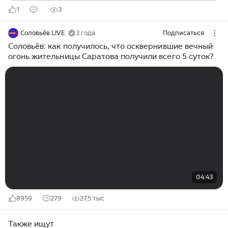
1
3
Соловьёв LIVE
3 года
Подписаться
Соловьёв: как получилось, что осквернившие вечный
огонь жительницы Саратова получили всего 5 суток?
04:43
8959
279
27,5 тыс
Также ищут