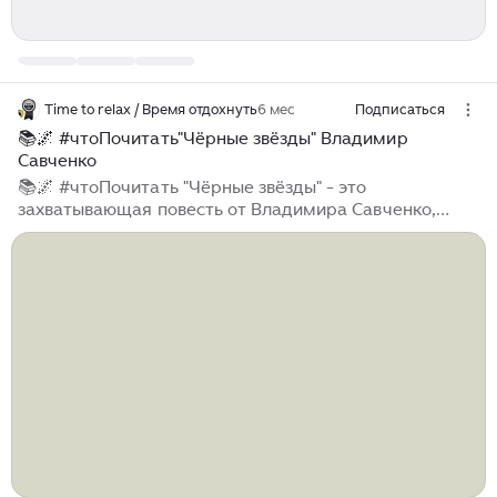
Time to relax / Время отдохнуть
6 мес
Подписаться
📚🌌 #чтоПочитать"Чёрные звёзды" Владимир
Савченко
📚🌌 #чтоПочитать "Чёрные звёзды" - это
захватывающая повесть от Владимира Савченко,
которая знакомит читателей с таинственным и
загадочным миром космоса. В этой книге мы
погружаемся в увлекательные приключения и
невероятные открытия, исследуя далёкие уголки
Вселенной и раскрывая её глубокие тайны. Савченко
мастерски создаёт атмосферу своего произведения,
наполняя его уникальными персонажами и
захватывающими событиями. Он предлагает
читателям...