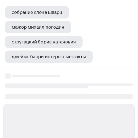
собрание елена шварц
мажор михаил погодин
стругацкий борис натанович
джеймс барри интересные факты
луи буссенар похитители бриллиантов