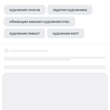
художник скоков
задатки художника
обманщин михаил художник плес
художник левант
художник килт