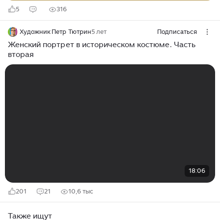
5
316
Художник Петр Тютрин
5 лет
Подписаться
Женский портрет в историческом костюме. Часть
вторая
18:06
201
21
10,6 тыс
Также ищут