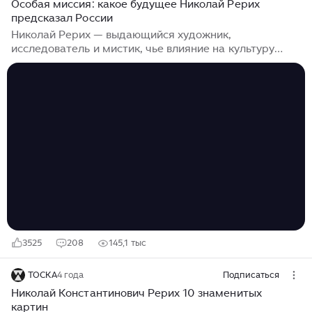
Особая миссия: какое будущее Николай Рерих
предсказал России
Николай Рерих — выдающийся художник,
исследователь и мистик, чье влияние на культуру
и искусство невозможно переоценить. Еще сто лет
назад он предвидел расцвет русской цивилизации.
Николай Рерих — имя, которое навсегда вписано
в мировую историю культуры и искусства, окутанное
аурой мистики и глубоких философских идей.
Художник оставил богатое наследие. Музеи Рериха
находятся по всему миру: в Москве, Санкт-
Петербурге, Изваре, Новосибирске, Нижнем
Новгороде, на Байкале и Алтае, в Нью-Йорке, Риге
и Улан-Баторе...
3525
208
145,1 тыс
ТОСКА
4 года
Подписаться
Николай Константинович Рерих 10 знаменитых
картин