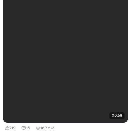
00:58
219
15
16,7 тыс