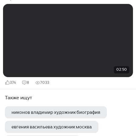
02:50
374
8
7033
Также ищут
никонов владимир художник биография
евгения васильева художник москва