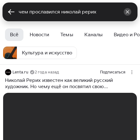
Всё
Новости
Темы
Каналы
Видео и Р
Культура и искусство
Lenta.ru
2 года назад
Подписаться
Николай Рерих известен как великий русский
художник. Но чему ещё он посвятил свою
удивительно насыщенную жизнь?