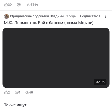
39
5544
Юридические подсказки Владимира Ткаченко
3 года
Подписаться
М.Ю. Лермонтов. Бой с барсом (поэма Мцыри)
02:05
2
1
48
Также ищут