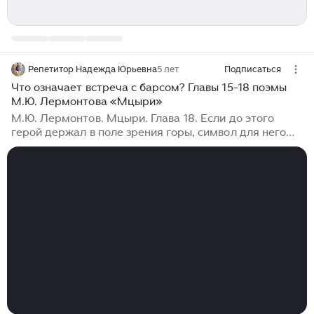
Репетитор Надежда Юрьевна
5 лет
Подписаться
Что означает встреча с барсом? Главы 15-18 поэмы
М.Ю. Лермонтова «Мцыри»
М.Ю. Лермонтов. Мцыри. Глава 18. Если до этого
герой держал в поле зрения горы, символ для него
свободы и пути к его мечте, то теперь он теряет их из
виду. Главы 15- 18 - это пребывание Мцыри в лесу.
Лес...