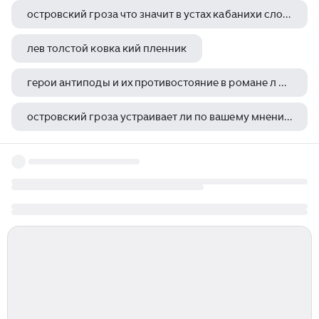
островский гроза что значит в устах кабанихи слово порядок
лев толстой ковка кий пленник
герои антиподы и их противостояние в романе л н толстого война и мир
островский гроза устраивает ли по вашему мнению течение жизни в городе калинове его жителей
особенности романа тургенева рудин