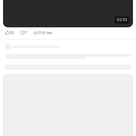
02:53
52
7
11,6 тыс