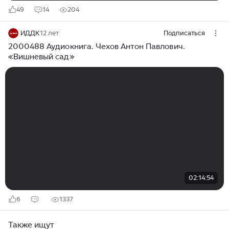
49
14
204
ИДДК
12 лет
Подписаться
2000488 Аудиокнига. Чехов Антон Павлович.
«Вишневый сад»
02:14:54
6
1337
Также ищут