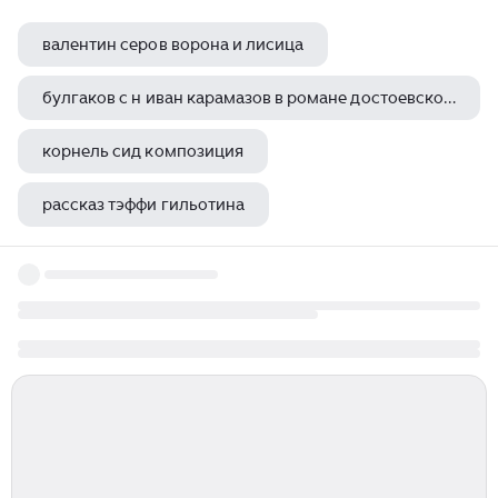
валентин серов ворона и лисица
булгаков с н иван карамазов в романе достоевского братья карамазовы как философский тип
корнель сид композиция
рассказ тэффи гильотина
средневековые баллады жуковского