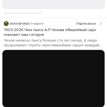
Золотой Мозг
3 недели
Подписаться
1903-2026 Чем пьеса А.П Чехова «Вишнёвый сад»
поможет нам сегодня
Чехов написал пьесу больше ста лет назад. А люди
продолжают терять свои «вишнёвые сады» каждый
день. Терять работу, отношения, возможности -
только потому, что отказываются думать иначе. Одна
знакомая три года назад потеряла бизнес. Не из-за
кризиса. Она просто продолжала делать то, что
работало в 2015 году, и искренне удивлялась, почему
клиенты уходят. Её ежедневник был полон старых
стратегий, а блокнот - записей из прошлой эпохи.
Если посмотреть на «Вишнёвый сад» не как на
школьную программу, а как на инструкцию «чего
делать нельзя», пьеса становится до неприятного
актуальной...