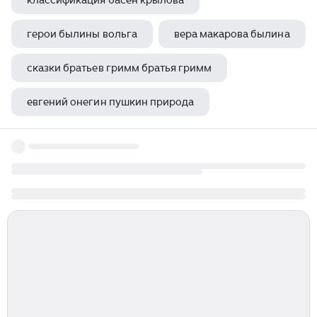
классификация басен крылова
герои былины вольга
вера макарова былина
сказки братьев гримм братья гримм
евгений онегин пушкин природа