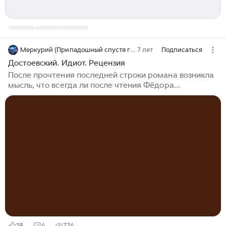
Меркурий (Припадошный спустя годы)
7 лет
Подписаться
Достоевский. Идиот. Рецензия
После прочтения последней строки романа возникла
мысль, что всегда ли после чтения Фёдора
Михайловича внутри меня будет образовываться
«немая пустота бессмысленного крика». Понимайте,
как хотите, но это именно то впечатление, те чувства,
которые проявляются после чтения его романов. Да,
не скажу за все, прочитал пока только четыре его
произведения («Бесы», «Преступление и наказание»,
«Кроткая», «Идиот»). Моя позиция стоит на том, что
Достоевского нужно не только понимать, но и
чувствовать, чтобы...
18
4
724