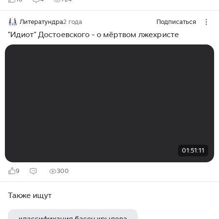
Литератундра
2 года
Подписаться
"Идиот" Достоевского - о мёртвом лжехристе
01:51:11
9
300
Также ищут