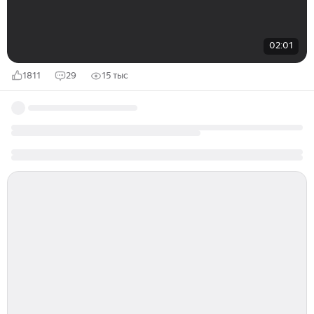
02:01
1811
29
15 тыс