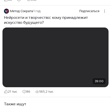
Метод Сократа
1 год
Подписаться
Нейросети и творчество: кому принадлежит
искусство будущего?
39:00
21 тыс
86
565,2 тыс
Также ищут