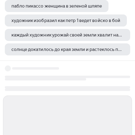
пабло пикассо женщина в зеленой шляпе
художник изобразил как петр 1 ведет войско в бой
каждый художник урожай своей земли хвалит натюрморт свет и тень форма и объем
солнце докатилось до края земли и растеклось по небу вишневым заревом художник
джованни медичи 1543 1562