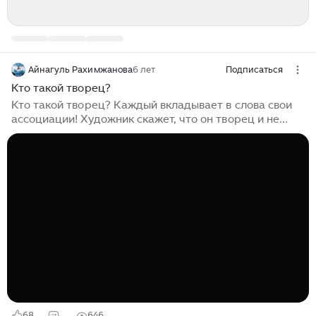
Айнагуль Рахимжанова
6 лет
Подписаться
Кто такой творец?
Кто такой творец? Каждый вкладывает в слова свои
ассоциации! Художник скажет, что он творец и не
вложит в эти слова Бога... Если вы вкладываете в это
слово Бога, хорошо, разве принять в себе Бога - это
преступление? Или вы считаете, что Бог вне нас?! Мы
созданы по образу какому? По божьему? А вы никогда
не задумывались, по какому принципу мы являемся
его образом? Все очень просто! По созданию нашей
жизни. Вы в своей реальности являетесь всем!
Скажите, когда вы спите и вам снится сон, чье
сознание...
68
646