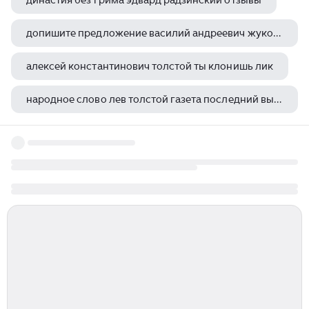
династия без грима эдвард радзинский отзывы
допишите предложение василий андреевич жуковский писал стихи
алексей константинович толстой ты клонишь лик
народное слово лев толстой газета последний выпуск
тарас бульба александр клюквин николай гоголь