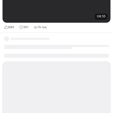
08:55
889
391
74 тыс