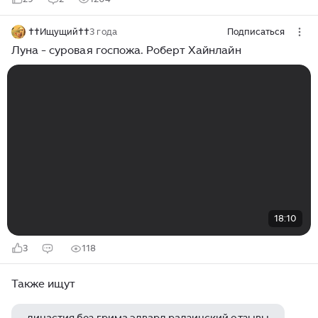
††Ищущий††
3 года
Подписаться
Луна - суровая госпожа. Роберт Хайнлайн
18:10
3
118
Также ищут