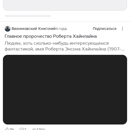
Вязниковский Книгочей
4 года
Подписаться
Главное пророчество Роберта Хайнлайна
Людям, хоть сколько-нибудь интересующимся
фантастикой, имя Роберта Энсона Хайнлайна (1907-
1988 гг.) должно быть хорошо знакомо. На канале
«Вязниковский Книгочей» в материале
«Милитаризованный мир будущего по-
хайнлайновски» я уже рассказывал о знаковом
романе американца – «Звёздные рейнджеры». Ну, вы
помните, где бравый десантник Джонни Рико со
скорострельной «тапкой» наперевес истребляет
полчища кровожадных инопланетных насекомых.
Сегодня же предлагаю сконцентрировать внимание
на малой прозе Хайнлайна...
29
2
1204