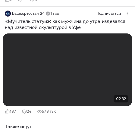
Башкортостан 24
1 год
Подписаться
«Мучитель статуи»: как мужчина до утра издевался
над известной скульптурой в Уфе
02:32
187
24
57,8 тыс
Также ищут