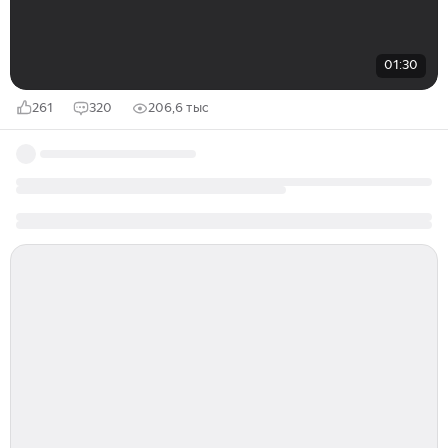
01:30
261
320
206,6 тыс