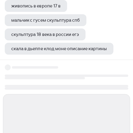
живопись в европе 17 в
мальчик с гусем скульптура спб
скульптура 18 века в россии егэ
скала в дьеппе клод моне описание картины
памятники архитектуры минской области