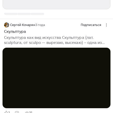
Сергей Кочарян
3 года
Подписаться
Скульптура
Скульптура как вид искусства Скульптура (лат.
sculptura, от sculpo — вырезаю, высекаю) – одна из
древнейших отраслей изобразительного искусства. В
виду большого разнообразия видов скульптур и
применяемых для их изготовления материалов,
единое определение дать непросто. Принято считать,
что скульптура – трехмерное произведение,
созданное путем отсечения от основы лишнего
материала (резьба), либо прибавления (лепка)
недостающего. Впрочем, в современном искусстве
эти две технологии часто смешиваются, а кроме того,
скульптура может вообще не иметь основы, статики
или устойчивой физической формы...
2
31