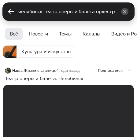
Всё
Новости
Темы
Каналы
Видео и Р
Культура и искусство
Наша Жизнь в станице
4 года назад
Подписаться
Театр оперы и балета. Челябинск