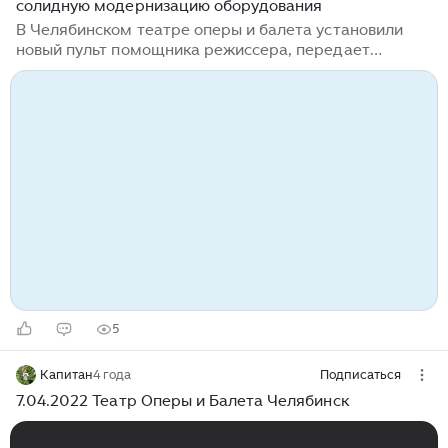
солидную модернизацию оборудования
В Челябинском театре оперы и балета установили
новый пульт помощника режиссера, передает
корреспондент Агентства новостей «Доступ».
Многофункциональный комплекс позволяет
оптимизировать процесс проведения спектаклей,
обеспечивает связь между различными службами, а
также съемку с высоким качеством изображения и
звука. «В театре были проведены сложные
монтажные работы – проложены трассы длиной
более километра. Что еще важно – удалось
перенести все необходимые приборы со старого
пульта и адаптировать их под новый аппарат для
наших помощников режиссера...
5
Капитан
4 года
Подписаться
7.04.2022 Театр Оперы и Балета Челябинск