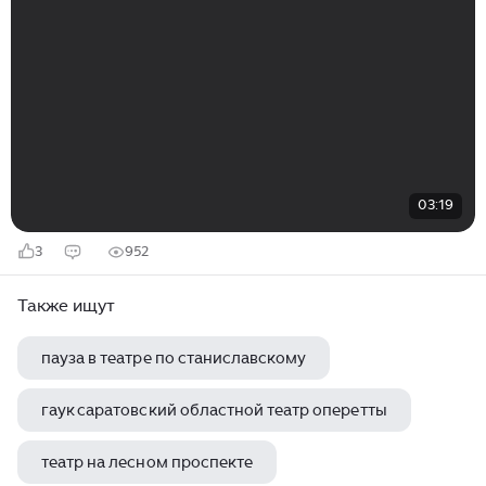
03:19
3
952
Также ищут
пауза в театре по станиславскому
гаук саратовский областной театр оперетты
театр на лесном проспекте