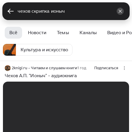
Всё
Новости
Темы
Каналы
Видео и Р
Культура и искусство
2knigi.ru - Читаем и слушаем книги
1 год
Подписаться
Чехов А.П. "Ионыч" - аудиокнига