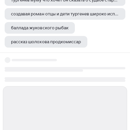
тургенев муму что хочет он сказать о судьбе старой барыни
создавая роман отцы и дети тургенев широко использует прием антитезы что обозначает этот термин
баллада жуковского рыбак
рассказ шолохова продкомиссар
айтматов чингиз плаха волки