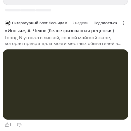
Литературный блог Леонида Карпова
2 недели
Подписаться
«Ионыч», А. Чехов (беллетризованная рецензия)
Город N утопал в липкой, сонной майской жаре,
которая превращала мозги местных обывателей в
теплый, не подернутый ни одной мыслью кисель. В
кабинете русского языка и литературы средней
школы № 36, где душный воздух, казалось, состоял из
меловой пыли и испарений дешевых дезодорантов,
царило благоговейное оцепенение. На задней парте,
закинув голые ноги на стул, сидела главная оторва
десятого «Г» Снежана Потаскушина, чьи
накрашенные губы лениво жевали жвачку. А перед
учительским столом стояла ОНА. Александра...
1