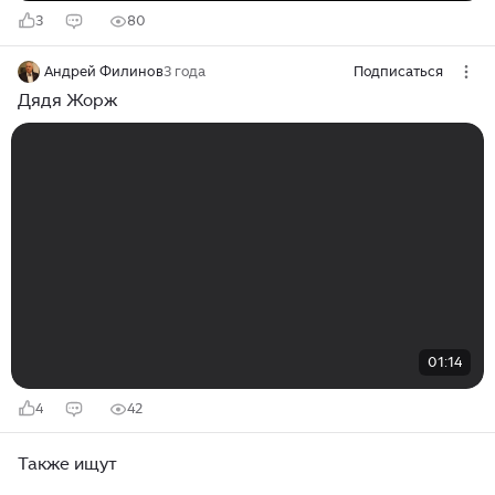
3
80
Андрей Филинов
3 года
Подписаться
Дядя Жорж
01:14
4
42
Также ищут