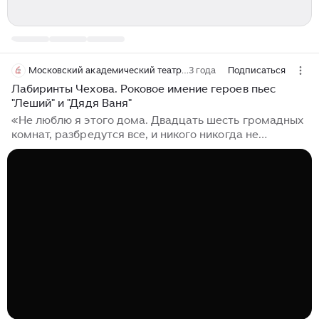
Московский академический театр сатиры
3 года
Подписаться
Лабиринты Чехова. Роковое имение героев пьес
"Леший" и "Дядя Ваня"
«Не люблю я этого дома. Двадцать шесть громадных
комнат, разбредутся все, и никого никогда не
найдешь…» Старинное имение, утопающее в зелени
цветущего сада, становится одним из главных
действующих лиц пьес Чехова «Леший» и «Дядя
Ваня», тайным свидетелем судеб своих хозяев. Дом
объединяет и разобщает персонажей. Решение
Серебрякова продать имение становится искрой,
которая разжигает семейный конфликт. В спектакле
Сергея Газарова «Дядя Жорж» фамильное имение
представлено чем-то легким, светлым, живым...