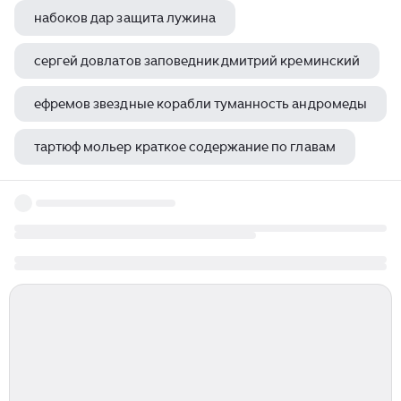
набоков дар защита лужина
сергей довлатов заповедник дмитрий креминский
ефремов звездные корабли туманность андромеды
тартюф мольер краткое содержание по главам
анна каренина лев толстой книга о чем книга