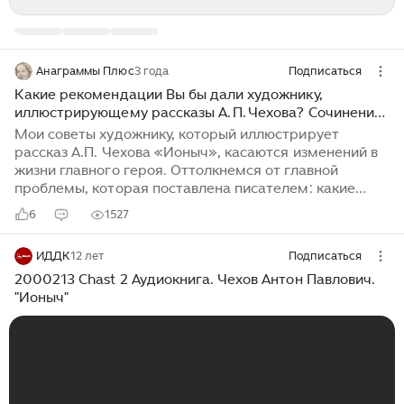
Анаграммы Плюс
3 года
Подписаться
Какие рекомендации Вы бы дали художнику,
иллюстрирующему рассказы А. П. Чехова? Сочинение
ЕГЭ по литературе
Мои советы художнику, который иллюстрирует
рассказ А.П. Чехова «Ионыч», касаются изменений в
жизни главного героя. Оттолкнемся от главной
проблемы, которая поставлена писателем: какие
жизненные ценности могут быть приоритетными.
6
1527
Иллюстрации должны отразить физическую и
духовную деградацию человека. На страницах
ИДДК
12 лет
Подписаться
рассказа можно создать портреты главного героя –
от Дмитрия Ионыча Старцева до просто Ионыча –
2000213 Chast 2 Аудиокнига. Чехов Антон Павлович.
чтобы читатель обратил внимание на
"Ионыч"
деградирующие изменения в его жизни, мог
вспомнить авторское описание человека и сравнить
мечты молодого врача «…помогать страдальцам,
служить народу…» и дальнейшую реальность...