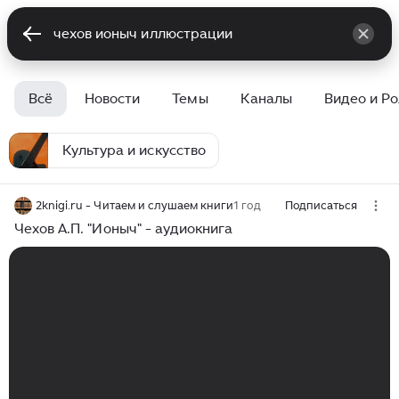
Всё
Новости
Темы
Каналы
Видео и Р
Культура и искусство
2knigi.ru - Читаем и слушаем книги
1 год
Подписаться
Чехов А.П. "Ионыч" - аудиокнига