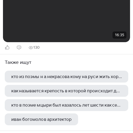
16:35
130
Также ищут
кто из поэмы н а некрасова кому на руси жить хорошо назван народным заступником
как называется крепость в которой происходит действие повести а с пушкина капитанская дочка
кто в поэме мцыри был казалось лет шести как серна гор пуглив и дик лермонтова
иван богомолов архитектор