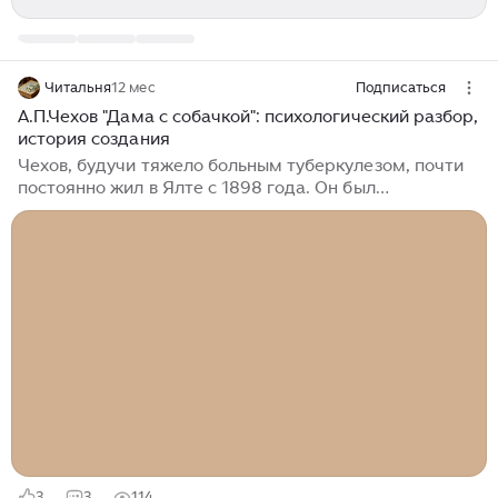
Читальня
12 мес
Подписаться
А.П.Чехов "Дама с собачкой": психологический разбор,
история создания
Чехов, будучи тяжело больным туберкулезом, почти
постоянно жил в Ялте с 1898 года. Он был
внимательным наблюдателем атмосферы курортного
города: временные знакомства, иллюзия свободы от
условностей, курортные романы. Он видел множество
"дам с собачками" и мужчин, ищущих развлечений.
Чехова глубоко волновала проблема фальши,
пошлости и духовной пустоты светской жизни и
мещанского быта. История Гурова и Анны Сергеевны
стала для него способом исследовать, может ли
настоящая любовь пробиться сквозь эту толщу
условностей...
3
3
114