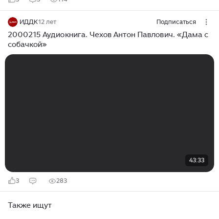
ИДДК
12 лет
Подписаться
2000215 Аудиокнига. Чехов Антон Павлович. «Дама с
собачкой»
43:33
3
283
Также ищут