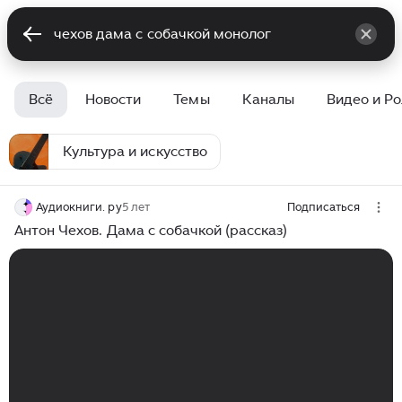
Всё
Новости
Темы
Каналы
Видео и Р
Культура и искусство
Аудиокниги. ру
5 лет
Подписаться
Антон Чехов. Дама с собачкой (рассказ)