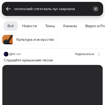
Всё
Новости
Темы
Каналы
Видео и Р
Культура и искусство
ДН
5 лет
Подписаться
Слушайте кумыкские песни