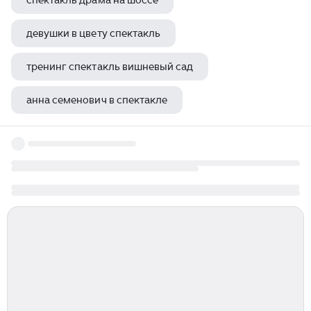
спектакль драма на шоссе
девушки в цвету спектакль
тренинг спектакль вишневый сад
анна семенович в спектакле
любовь в квадрате спектакль отзывы