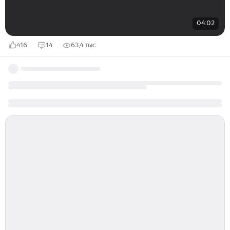
04:02
416
14
63,4 тыс