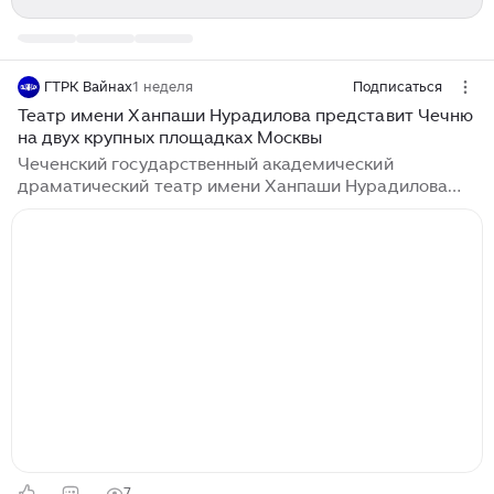
ГТРК Вайнах
1 неделя
Подписаться
Театр имени Ханпаши Нурадилова представит Чечню
на двух крупных площадках Москвы
Чеченский государственный академический
драматический театр имени Ханпаши Нурадилова
представит Чеченскую Республику сразу на двух
крупных театральных площадках Москвы. Об этом
сообщили в театре. Так, 4 августа в 20:00 коллектив
примет участие в марафоне-фестивале «Россия —
Театр — Общество», посвященном 150-летию Союза
театральных деятелей России. В рамках
«Театральной недели» в парке «Зарядье» артисты
представят фрагмент спектакля «Выше гор». На
следующий день, 5 августа...
7