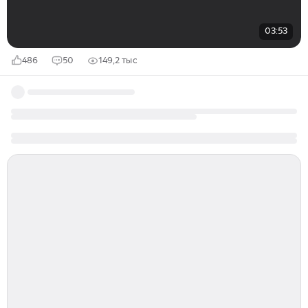
03:53
486
50
149,2 тыс