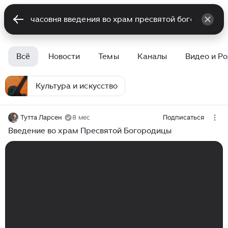
Всё
Новости
Темы
Каналы
Видео и Р
Культура и искусство
Тутта Ларсен
8 мес
Подписаться
Введение во храм Пресвятой Богородицы