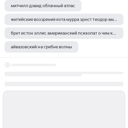
митчелл дэвид облачный атлас
житейские воззрения кота мурра эрнст теодор амадей гофман книга
брет истон эллис американский психопат о чем книга
айвазовский на гребне волны
томас харди вдали от обезумевшей толпы на английском