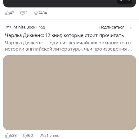
47
2
7434
Infinita Book
1 год
Подписаться
Чарльз Диккенс: 12 книг, которые стоит прочитать
Чарльз Диккенс — один из величайших романистов в
истории английской литературы, чьи произведения до
сих пор остаются актуальными и востребованными.
Его творчество не только отражает реалии
викторианской эпохи, но и задаёт универсальные
вопросы, которые волнуют людей в любые времена: о
справедливости, доброте, бедности, семейных
ценностях и силе человеческого духа. Детство
будущего писателя было омрачено финансовыми
трудностями: его отец оказался в долговой тюрьме, а
юный Чарльз был вынужден работать на фабрике...
538
60
21,5 тыс