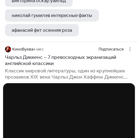
викторина оскар уайльд
николай гумилев интересные факты
афанасий фет осенняя роза
акутагава рюноскэ лучшие книги
КиноБуква
4 мес
Подписаться
Чарльз Диккенс – 7 превосходных экранизаций
английской классики
Классик мировой литературы, один из крупнейших
прозаиков XIX века Чарльз Джон Хаффем Диккенс
был творчески весьма плодовит. Причем успешно –
все его произведения широко известны (по крайней
мере, крупные). Разумеется, обойти такого писателя
стороной киношники не могли. Диккенс входит в
очень горячую пятерку самых экранизируемых
авторов в мире (рядом с Шекспиром, Дюма-отцом,
Чеховым и Эдгаром По). Сегодня вашему вниманию я
предлагаю семь хороших экранизаций по
диккенсоновским произведениям. Little...