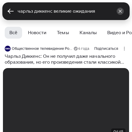
Всё
Новости
Темы
Каналы
Видео и Р
Общественное телевидение России
4 года
Подписаться
Чарльз Диккенс: Он не получил даже начального
образования, но его произведения стали классикой
школьной литературы
04:45