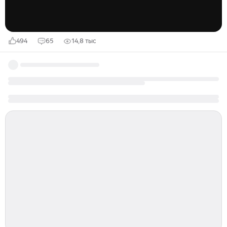
494
65
14,8 тыс