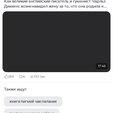
Как великий английский писатель и гуманист Чарльз
Диккенс возненавидел жену за то, что она родила ему
детей
17:43
269
4
13,1 тыс
Также ищут
книга пигмей чак паланик