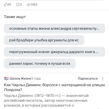
91
3
1363
Также ищут
основные этапы жизни александра сергеевича пушкина
рэй брэдбери улыбка аргументы для ис
перегруженный ковчег джеральд даррелл книга отзывы
даниил хармс почему я лучше всех
много шума и ничего михаил задорнов
Школа Жизни
3 года
Подписаться
Как Чарльз Диккенс боролся с матерщиной на улицах
Лондона?
Чарльз Диккенс (1812−1870 гг.) — знаменитый
английский писатель, автор многочисленных
романов, в которых рассказывается о