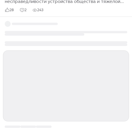
несправедливости устройства общества и тяжелой
судьбе простого человека. Его детство прошло в
28
2
243
достаточно тяжелых условиях. Став популярным
литератором и зажиточным человеком, он занимался
филантропией, отстаивал права бедняков и обличал
социальное неравенство, царившее в британском
обществе, не будучи при этом социалистом. Впрочем,
одно дело — идейная борьба за права социальных
низов, «униженных и оскорбленных», и совсем другое
— столкновение с типичными и не очень
представителями этих низов в реальной жизни...