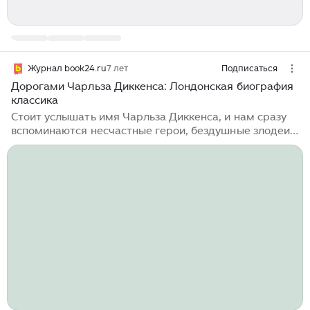
Журнал book24.ru
7 лет
Подписаться
Дорогами Чарльза Диккенса: Лондонская биография
классика
Стоит услышать имя Чарльза Диккенса, и нам сразу
вспоминаются несчастные герои, бездушные злодеи и
яркие искорки добра… Но прежде всего, конечно,
улицы Лондона. Хотя со времен Диккенса прошло
немало времени и может показаться, что город
изменился до неузнаваемости, на самом деле в нем
все еще можно пройти путями писателя и ощутить,
каково это – быть Диккенсом. Начнем мы с самого
мрачного места, где начался путь великого автора к
славе. Уже одно это учит нас тому, что никогда не
стоит отчаиваться...