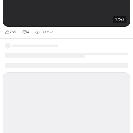
17:43
269
4
13,1 тыс