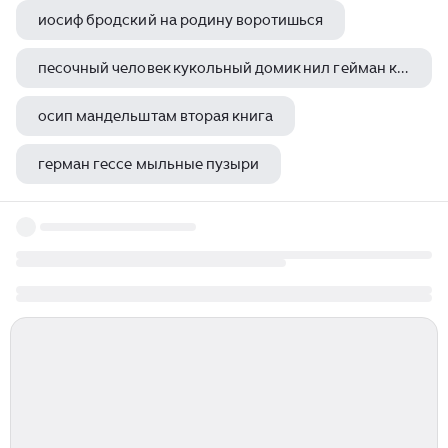
иосиф бродский на родину воротишься
песочный человек кукольный домик нил гейман книга
осип мандельштам вторая книга
герман гессе мыльные пузыри
герман гессе и ницше