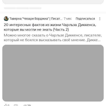
Таверна "Чезаре Борджиа" | Писатель Филипп Краснов
7 мес
Подписаться
20 интересных фактов из жизни Чарльза Диккенса,
которые вы могли не знать (Часть 2)
Можно многое сказать о Чарльзе Диккенсе, писателе,
который не боялся высказывать своё мнение. Диккенс
написал одну из самых захватывающих
рождественских историй, которая до сих пор
считается шедевром. Он не ограничивался
художественной литературой, а также писал о
бедности, несправедливости и преступлениях,
причём с долей юмора. Хотя Диккенс жил в
совершенно другую эпоху, его произведения
выдержали испытание временем и продолжают
изучаться по сей день. В этом обзоре я продолжу и
закончу описывать двадцать интересных фактов из
его жизни...
2
29