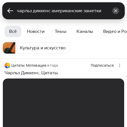
Всё
Новости
Темы
Каналы
Видео и Р
Культура и искусство
Цитаты. Мотивация.
4 года
Подписаться
Чарльз Диккенс. Цитаты.