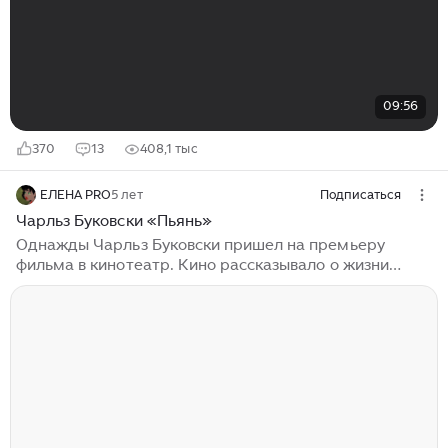
09:56
370
13
408,1 тыс
ЕЛЕНА PRO
5 лет
Подписаться
Чарльз Буковски «Пьянь»
Однажды Чарльз Буковски пришел на премьеру
фильма в кинотеатр. Кино рассказывало о жизни
бедных людей, страдающих алкоголизмом. Он
смотрел, как киношные алкаши подъезжают к бару на
аккуратненьких ухоженных авто. Выходят, чистенькие
и наглаженные, и отправляются напиваться. Писатель
сам был из этой среды, и не понаслышке знал, как
живут такие люди, как выглядят и как ведут себя. То,
что происходило на экране, не имело ничего общего
с реальной жизнью. После просмотра фильма
Буковски заявил, что может написать лучше...