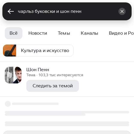
Всё
Новости
Темы
Каналы
Видео и Р
Культура и искусство
Шон Пенн
Тема · 103,3 тыс интересуются
Следить за темой