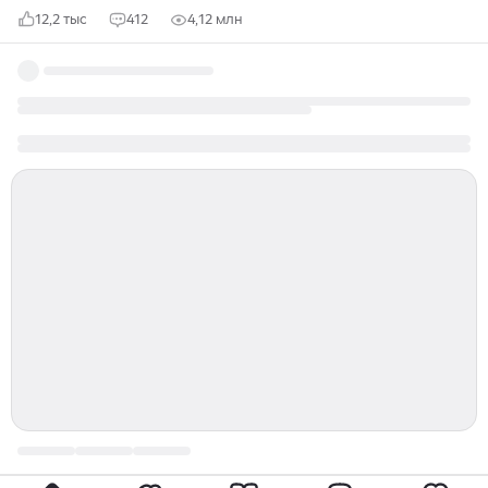
12,2 тыс
412
4,12 млн