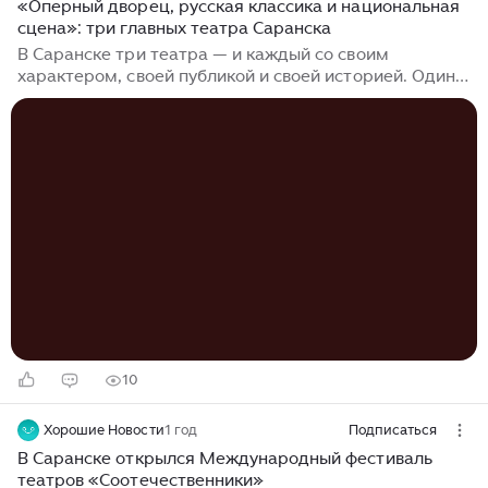
«Оперный дворец, русская классика и национальная
сцена»: три главных театра Саранска
В Саранске три театра — и каждый со своим
характером, своей публикой и своей историей. Один
— роскошный оперный дворец, построенный к
саммиту и поражающий архитектурой. Второй —
камерная русская драма с почти полутысячей
восторженных отзывов. Третий — национальный
театр, где играют на трёх языках и хранят круглый
стол с Путиным, Халонен и Дурчанем. Театр оперы и
балета им. И.М. Яушева: главная сцена республики
Адрес: ул. Богдана Хмельницкого, 36 . Телефоны:
касса 8 (8342) 23-21-16, приёмная 8 (8342) 47-13-59 ...
10
Хорошие Новости
1 год
Подписаться
В Саранске открылся Международный фестиваль
театров «Соотечественники»