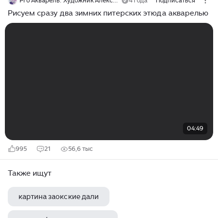
Pro Акварель. Художник Алексей Харитонов
4 года
Подписаться
Рисуем сразу два зимних питерских этюда акварелью
04:49
995
21
56,6 тыс
Также ищут
картина заокские дали