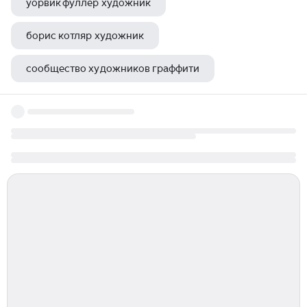
уорвик фуллер художник
борис котляр художник
сообщество художников граффити
живописный стиль в живописи