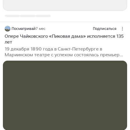
Посматривай
7 мес
Подписаться
Опере Чайковского «Пиковая дама» исполняется 135
лет
19 декабря 1890 года в Санкт-Петербурге в
Мариинском театре с успехом состоялась премьера
оперы Петра Ильича Чайковского «Пиковая дама».
Публику увлек сюжет с мистическими элементами,
центральное место в котором занял таинственный
секрет трёх выигрышных карт. Интересно, что
композитор вначале отказался от предложения
директора Императорских театров Ивана
Всеволожского написать оперу на сюжет повести
Александра Сергеевича Пушкина. Сюжет был
подсказан Пушкину князем Голицыным. Он рассказал
о том, как проигрался, но вернул всё назад, поставив
на карты, которые ему посоветовала его бабка...