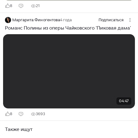
8
21
Маргарита Финогентова
4 года
Подписаться
Романс Полины из оперы Чайковского 'Пиковая дама'
04:47
8
3693
Также ищут