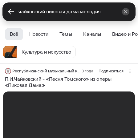
Всё
Новости
Темы
Каналы
Видео и Р
Культура и искусство
Республиканский музыкальный колледж г.Ижевск
3 года
Подписаться
П.И.Чайковский - «Песня Томского» из оперы
«Пиковая Дама»