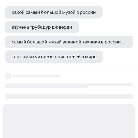
какой самый большой музей в россии
азучена трубадур дж верди
самый большой музей военной техники в россии под открытым небом
топ самых читаемых писателей в мире
музей трепанга владивосток