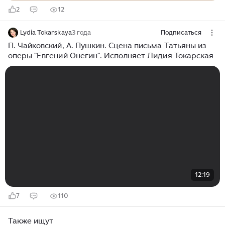
2
12
Lydia Tokarskaya
3 года
Подписаться
П. Чайковский, А. Пушкин. Сцена письма Татьяны из
оперы "Евгений Онегин". Исполняет Лидия Токарская
12:19
7
110
Также ищут