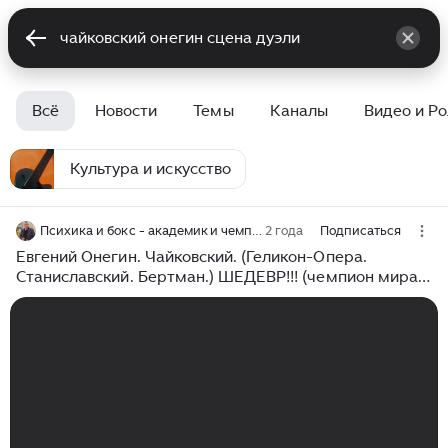
Всё
Новости
Темы
Каналы
Видео и Р
Культура и искусство
Психика и бокс - академик и чемпион мира Сергей Зелинский
2 года
Подписаться
Евгений Онегин. Чайковский. (Геликон-Опера.
Станиславский. Бертман.) ШЕДЕВР!!! (чемпион мира,
профессор Зелинский) СМОТРЕТЬ НЕ ОТОРВАТЬСЯ))