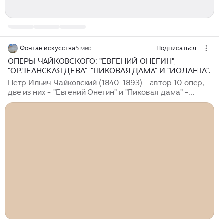
Фонтан искусства
5 мес
Подписаться
ОПЕРЫ ЧАЙКОВСКОГО: "ЕВГЕНИЙ ОНЕГИН",
"ОРЛЕАНСКАЯ ДЕВА", "ПИКОВАЯ ДАМА" И "ИОЛАНТА".
Петр Ильич Чайковский (1840-1893) - автор 10 опер,
две из них - "Евгений Онегин" и "Пиковая дама" -
общепризнанные образцы русской музыкальной
драмы. Чайковский впервые обратился к оперному
жанру в 28 лет. Партитуры своих первых опер -
"Воевода" на сюжет Островского, и "Ундина" -
композитор уничтожил. Мысль написать оперу
продолжала занимать Чайковского и вскоре
появились оперы "Опричник" и "Кузнец Вакула" на
сюжет Гоголя "Ночь перед Рождеством". "Кузнец" хоть
и победил на конкурсе Русского музыкального
общества, постановка на Мариинской сцене успеха
не имела...