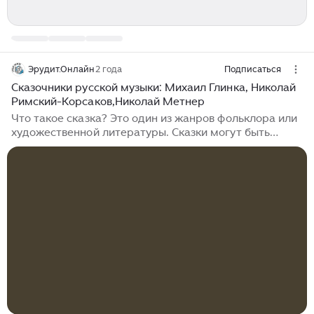
Эрудит.Онлайн
2 года
Подписаться
Сказочники русской музыки: Михаил Глинка, Николай
Римский-Корсаков,Николай Метнер
Что такое сказка? Это один из жанров фольклора или
художественной литературы. Сказки могут быть
изложены в прозе или в стихах. Они могут
передаваться устно или закрепляться в литературных
источниках. В письменных источниках сказки
появились не ранее XVII века. Сказки повествуют о
разных вещах, предметах, животных, растениях и так
далее. Они бывают волшебные, бытовые,
легендарные, анекдотические и не только.
Литературная сказка, изложенная в письменной
форме автором или авторами, характеризуется тем,
что в ней, как правило, действуют вымышленные
персонажи, иногда волшебные или фантастические...