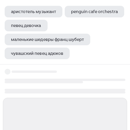
аристотель музыкант
penguin cafe orchestra
певец девочка
маленькие шедевры франц шуберт
чувашский певец адюков