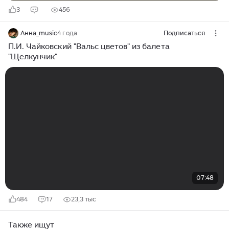
3
456
Анна_music
4 года
Подписаться
П.И. Чайковский "Вальс цветов" из балета
"Щелкунчик"
07:48
484
17
23,3 тыс
Также ищут