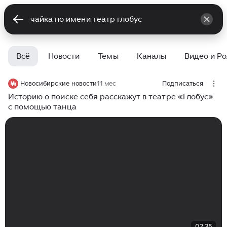
Всё
Новости
Темы
Каналы
Видео и Р
Новосибирские новости
11 мес
Подписаться
Историю о поиске себя расскажут в театре «Глобус»
с помощью танца
02:35