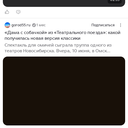
gorod55.ru
1 мес
Подписаться
«Дама с собачкой» из «Театрального поезда»: какой
получилась новая версия классики
Спектакль для омичей сыграла труппа одного из
театров Новосибирска. Вчера, 10 июня, в Омск
прибыл «Театральный поезд». Это событие стало
частью празднования 150-летия Союза театральных
деятелей России: театральные труппы из разных
городов ездят сейчас по стране, показывая свои
лучшие работы новым зрителям. Труппа
Новосибирского академического молодежного
театра «Глобус» привезла в Омск свой спектакль
«Дама с собачкой» (16+) по рассказу Антона Чехова
(16+). Жанр этой постановки определяется в
подзаголовке как «анатомический театр»...