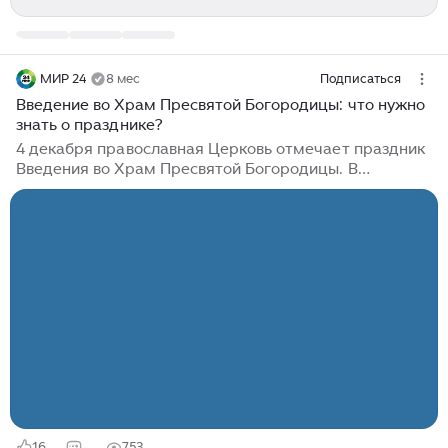
МИР 24
8 мес
Подписаться
Введение во Храм Пресвятой Богородицы: что нужно
знать о празднике?
4 декабря православная Церковь отмечает праздник
Введения во Храм Пресвятой Богородицы. В
традиции православия очень теплое, трепетное
отношение к образу Пресвятой Богородицы. К ней
обращаются за заступничеством, горячо любят ее и
верят, что она знает беды и душевную боль каждого.
Отдать дитя в храм – как это возможно? «Именно с
Богородицы начался путь примирения человека с
Богом через рождение Иисуса Христа. А затем – путь
всего человеческого рода к спасению, – говорит в
интервью корреспонденту MIR24...
16
753