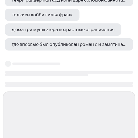
генри райдер хаггард копи царя соломона аннотация
толкиен хоббит илья франк
дюма три мушкетера возрастные ограничения
где впервые был опубликован роман е и замятина мы
закат солнца у крымских берегов айвазовский