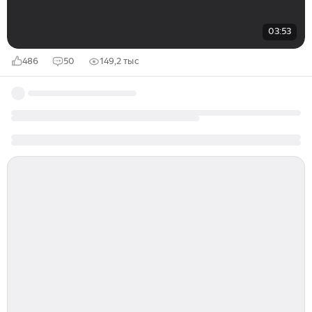
03:53
486
50
149,2 тыс