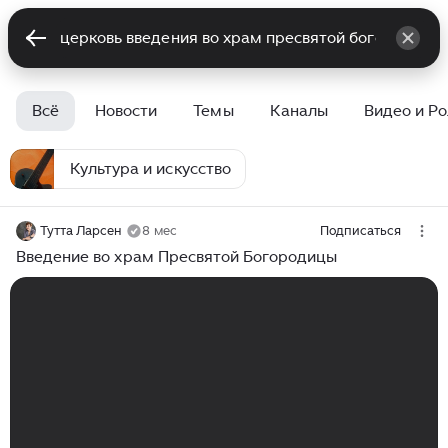
Всё
Новости
Темы
Каналы
Видео и Р
Культура и искусство
Тутта Ларсен
8 мес
Подписаться
Введение во храм Пресвятой Богородицы