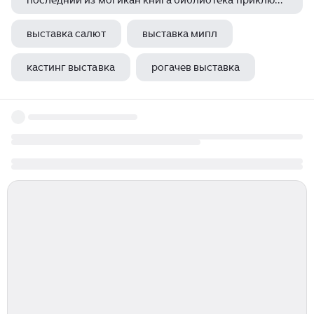
последний из могикан книга библиотека приключений
выставка салют
выставка мипл
кастинг выставка
рогачев выставка