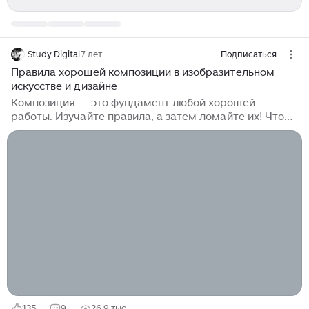
Study Digital
7 лет
Подписаться
Правила хорошей композиции в изобразительном
искусстве и дизайне
Композиция — это фундамент любой хорошей
работы. Изучайте правила, а затем ломайте их! Что
такое композиция? Говоря по-простому, композиция
— составление частей или элементов для
формирования целого. Задача хорошей композиции -
расстановка элементов в вашем рисунке для лучшего
взаимодействия со зрителями, поддержки их
интереса и получения реакции. Необходимо
понимать правила хорошей композиции, потому что
мы фактически хотим заинтересовать зрителя и
добровольно направлять его взгляд по элементам...
135
9
26,9 тыс