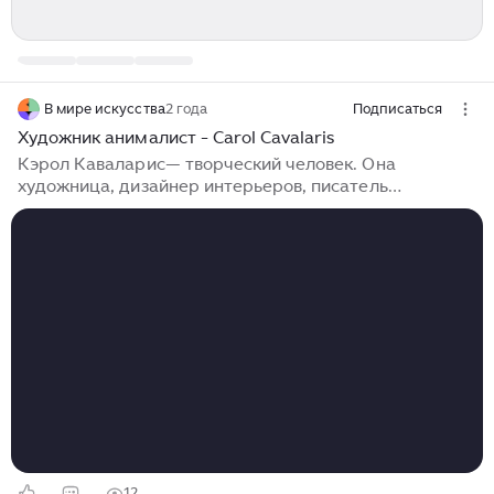
В мире искусства
2 года
Подписаться
Художник анималист - Carol Cavalaris
Кэрол Каваларис— творческий человек. Она
художница, дизайнер интерьеров, писатель
фантастических романов, текстов песен. Она росла в
Южной Калифорнии и с детства рисовала. Кэрол
Каваларис работала в рекламном агентстве с мужем
в течение многих лет. Её муж был музыкантом, и
вместе они написали сотни оригинальных песен. Они
переехали из Калифорнии в Колорадо зимой 2004
года. Кэрол Cavalaris и ее муж обожали природу и
животных. Полтора года они провели в горах
наблюдая за изменением циклов смены природы и ее
красоты...
12