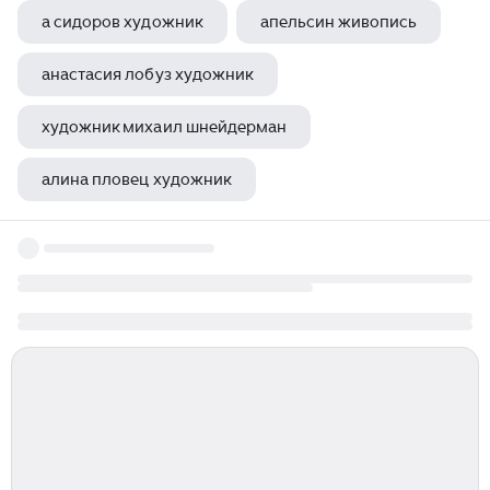
а сидоров художник
апельсин живопись
анастасия лобуз художник
художник михаил шнейдерман
алина пловец художник