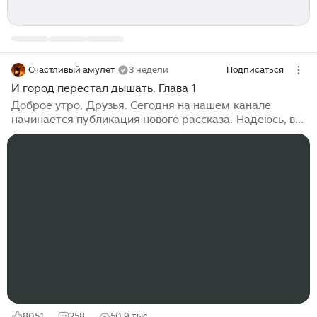
Счастливый амулет
3 недели
Подписаться
И город перестал дышать. Глава 1
Доброе утро, Друзья. Сегодня на нашем канале
начинается публикация нового рассказа. Надеюсь, вы
немного отдохнули, пока на нашем канале были
каникулы. А теперь нам с вами предстоит окунуться
во времена давние, конец XIX века, непростые для
людей времена. История эта о том, что даже в
страшное время, когда непрошенная "гостья" ходила
по округе, собирая страшную дань, всё же жила в
людях доброта, и самоотречение, и любовь, конечно.
Для иллюстраций этого рассказа я решила выбирать
картины разных художников той эпохи, известных, и
не очень...
8051
258
50,9 тыс