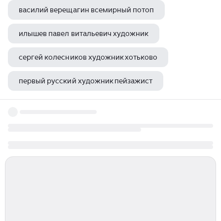
василий верещагин всемирный потоп
илышев павел витальевич художник
сергей колесников художник хотьково
первый русский художник пейзажист
гавриил державин портрет